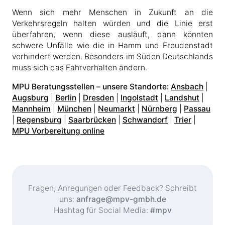
Wenn sich mehr Menschen in Zukunft an die
Verkehrsregeln halten würden und die Linie erst
überfahren, wenn diese ausläuft, dann könnten
schwere Unfälle wie die in Hamm und Freudenstadt
verhindert werden. Besonders im Süden Deutschlands
muss sich das Fahrverhalten ändern.
MPU Beratungsstellen – unsere Standorte:
Ansbach
|
Augsburg
|
Berlin
|
Dresden
|
Ingolstadt
|
Landshut
|
Mannheim
|
München
|
Neumarkt
|
Nürnberg
|
Passau
|
Regensburg
|
Saarbrücken
|
Schwandorf
|
Trier
|
MPU Vorbereitung online
Fragen, Anregungen oder Feedback? Schreibt
uns:
anfrage@mpv-gmbh.de
Hashtag für Social Media:
#mpv