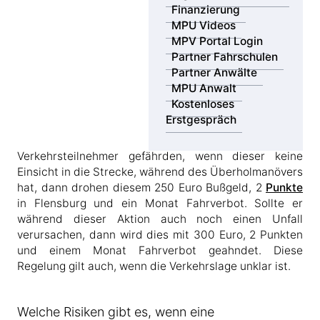
Menschen sehen Fahrstreifenbegrenzungen als
Finanzierung
Hindernisse an und wollen diese so schnell wie
MPU Videos
möglich überwinden. Deshalb wird oft bereits vor Ende
MPV Portal Login
der durchgezogenen Linie die Fahrbahn gewechselt.
Partner Fahrschulen
Partner Anwälte
Wer einfach über eine Fahrstreifenbegrenzung fährt
MPU Anwalt
muss mit einem Bußgeld von 10 Euro rechnen. Bei
Kostenloses
einem Überholvorgang sind dies schon 30 Euro und
Erstgespräch
bei der Verursachung eines Unfalls drohen 35 Euro
Strafe. Sollte der Fahrer jedoch andere
Verkehrsteilnehmer gefährden, wenn dieser keine
Einsicht in die Strecke, während des Überholmanövers
hat, dann drohen diesem 250 Euro Bußgeld, 2
Punkte
in Flensburg und ein Monat Fahrverbot. Sollte er
während dieser Aktion auch noch einen Unfall
verursachen, dann wird dies mit 300 Euro, 2 Punkten
und einem Monat Fahrverbot geahndet. Diese
Regelung gilt auch, wenn die Verkehrslage unklar ist.
Welche Risiken gibt es, wenn eine