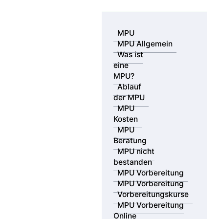
Skip to content
MPU
MPU Allgemein
Was ist
eine
MPU?
Ablauf
der MPU
MPU
Kosten
MPU
Beratung
MPU nicht
bestanden
MPV GmbH
02.04.2017
MPU Vorbereitung
MPU Vorbereitung
Durchgezogene Linie wird oft
Vorbereitungskurse
überfahren
MPU Vorbereitung
Online