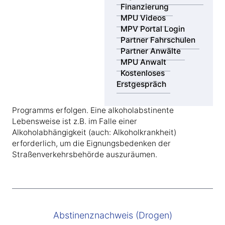
Finanzierung
MPU Videos
MPV Portal Login
Partner Fahrschulen
Abstinenznachweis (Alkohol)
Partner Anwälte
MPU Anwalt
Eine Abstinenz (z.B. von Alkohol) muss im Rahmen
Kostenloses
einer MPU belegt werden. Im Falle von
Erstgespräch
Alkoholabstinenz kann dies durch die Ermittlung im
Rahmen des ETG-Wertes im Rahmen eines Screening-
Programms erfolgen. Eine alkoholabstinente
Lebensweise ist z.B. im Falle einer
Alkoholabhängigkeit (auch: Alkoholkrankheit)
erforderlich, um die Eignungsbedenken der
Straßenverkehrsbehörde auszuräumen.
Abstinenznachweis (Drogen)