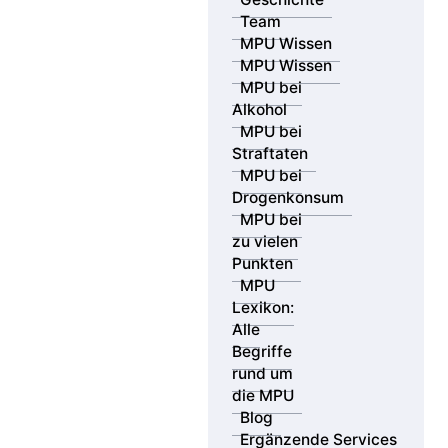
Hier wird die Fahruntüchtigkeit auch ohne konkrete
Team
Ausfallerscheinung vermutet. Daneben liegt eine
MPU Wissen
absolute Fahruntüchtigkeit auch vor, wenn die
MPU Wissen
Blutalkoholkonzentration unter 1,1 Promille liegt, aber
MPU bei
eine Einnahme berauschender Mittel hinzukommt.
Alkohol
MPU bei
Straftaten
MPU bei
Drogenkonsum
MPU bei
Abstinenz
zu vielen
Punkten
Ausdruck dafür, eine bestimmte Substanz nicht mehr
MPU
zu konsumieren. In der MPU sind vor allem die
Lexikon:
Alkoholabstinenz (der völlige Verzicht auf Alkohol) und
Alle
die Drogenabstinenz (völliger Verzicht auf den Konsum
Begriffe
von Drogen und anderen Rauschmitteln) von
rund um
Bedeutung. Es ist im Rahmen der MPU erforderlich,
die MPU
die Abstinenz nicht nur zu behaupten, sondern auch
Blog
nachzuweisen (vgl.: Abstinenznachweis).
Ergänzende Services