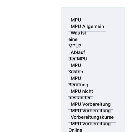
Skip to content
MPU
MPU Allgemein
Was ist
eine
/
MPU?
MPU Lexikon: Alle Begriffe rund um die MPU
Ablauf
der MPU
MPU
MPU Lexikon: Alle
Kosten
MPU
Begriffe rund um die
Beratung
MPU nicht
MPU
bestanden
MPU Vorbereitung
MPU Vorbereitung
Dieses Lexikon zur
MPU
, soll Ihnen in der
Vorbereitungskurse
Vorbereitungszeit zum MPU Test helfen die
MPU Vorbereitung
Fachwörter besser zu Verstehen. Diese Seite wird
Online