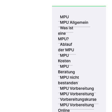
Skip to content
MPU
MPU Allgemein
Was ist
eine
MPU?
Ablauf
der MPU
MPU
Kosten
MPU Beratungsstellen – MPU
MPU
Vorbereitung
Beratung
an 17 Standorten bundesweit &
MPU nicht
bestanden
in Ihrer Nähe
MPU Vorbereitung
MPU Vorbereitung
Vorbereitungskurse
MPU Vorbereitung
Online