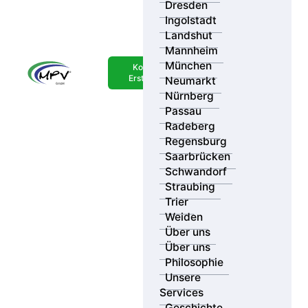
Dresden
Ingolstadt
Landshut
Mannheim
Ihr Standort
München
Kostenlose
Erstberatung
Neumarkt
Suchradius
Ergebnisse
Nürnberg
Passau
Radeberg
Kategorie
Regensburg
Saarbrücken
Schwandorf
Straubing
Trier
Weiden
Über uns
Über uns
Philosophie
Unsere
Services
Geschichte