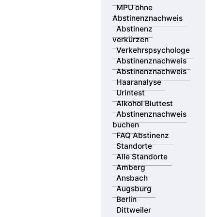
für Schaulustige?
MPU ohne
Abstinenznachweis
Abstinenz
Nutzen Sie die Gelegenheit für eine
verkürzen
kostenlose Erstberatung – wir sind für Sie da
Verkehrspsychologe
und unterstützen Sie gerne bei offenen
Abstinenznachweis
Fragen zu Ihrer MPU!
Abstinenznachweis
Haaranalyse
Urintest
Kostenloses Erstgespräch
Alkohol Bluttest
Abstinenznachweis
buchen
FAQ Abstinenz
Gaffer werden immer dreister
Standorte
Alle Standorte
Aufmerksamkeit auf Kosten der Opfer
Amberg
Rettungskräfte werden nun schon durch Gaffer
Ansbach
bedrängt
Augsburg
Berlin
Die Bundesregierung reagiert auf Gaffer
Dittweiler