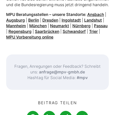
und die Bundesregierung muss jetzt dringend handeln.
MPU Beratungsstellen – unsere Standorte:
Ansbach
|
Augsburg
|
Berlin
|
Dresden
|
Ingolstadt
|
Landshut
|
Mannheim
|
München
|
Neumarkt
|
Nürnberg
|
Passau
|
Regensburg
|
Saarbrücken
|
Schwandorf
|
Trier
|
MPU Vorbereitung online
Fragen, Anregungen oder Feedback? Schreibt
uns:
anfrage@mpv-gmbh.de
Hashtag für Social Media:
#mpv
BEITRAG TEILEN