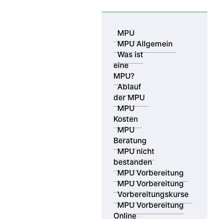
8"-->
8"-->
8"-->
8"-->
8"-->
8"-->
8"-->
8"-->
8"-->
8"-->
8"-->
8"--
>
8"-->
8"-->
8"-->
8"-->
8"-->
8"-->
Skip to content
MPU
MPU Allgemein
Was ist
eine
MPU?
Ablauf
der MPU
MPU
Kosten
MPU
Beratung
MPU nicht
bestanden
MPU Vorbereitung
MPU Vorbereitung
MPV GmbH
16.05.2022
Vorbereitungskurse
MPU Vorbereitung
Gaffer: Punkte-Strafe jetzt auch
Online