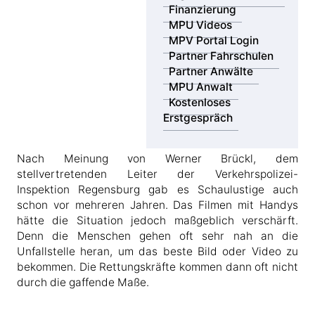
Finanzierung
Aufmerksamkeit auf Kosten der
MPU Videos
Opfer
MPV Portal Login
Partner Fahrschulen
Die meisten dieser Gaffer verstehen aber nicht, dass
Partner Anwälte
ihr Drang nach Aufmerksamkeit die Rettung der Opfer
MPU Anwalt
in großem Maße behindert. Die Polizei, Feuerwehrleute
Kostenloses
und Notärzte verstehen das rücksichtslose Verhalten
Erstgespräch
der Menschen einfach nicht.
Nach Meinung von Werner Brückl, dem
stellvertretenden Leiter der Verkehrspolizei-
Inspektion Regensburg gab es Schaulustige auch
schon vor mehreren Jahren. Das Filmen mit Handys
hätte die Situation jedoch maßgeblich verschärft.
Denn die Menschen gehen oft sehr nah an die
Unfallstelle heran, um das beste Bild oder Video zu
bekommen. Die Rettungskräfte kommen dann oft nicht
durch die gaffende Maße.