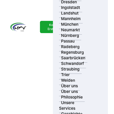
Dresden
Ingolstadt
Landshut
Mannheim
München
Kostenlose
Erstberatung
Neumarkt
Nürnberg
Passau
Radeberg
Regensburg
Saarbrücken
Schwandorf
Straubing
Trier
Weiden
Über uns
Über uns
Philosophie
Unsere
Services
Geschichte