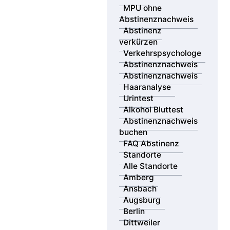
MPU ohne
Abstinenznachweis
Abstinenz
verkürzen
Verkehrspsychologe
Abstinenznachweis
Abstinenznachweis
Haaranalyse
Urintest
Alkohol Bluttest
Abstinenznachweis
buchen
Spezialisierte Haaranalyse für Opiatkonsum –
FAQ Abstinenz
gerichtsfester Nachweis über 6 Monate, DIN-
Standorte
akkreditiert und bundesweit anerkannt. Optimal für
Alle Standorte
MPU bei bekanntem Opiatkonsum.
Amberg
Ansbach
Mit dem Klick auf „Jetzt Test anfordern“ erhalten Sie
Augsburg
kostenlos alle Informationen zum Test. Sie bekommen
Berlin
per E-Mail: Den offiziellen Buchungslink zu unserem
Dittweiler
Partnerlabor, eine Anleitung zur Terminvereinbarung