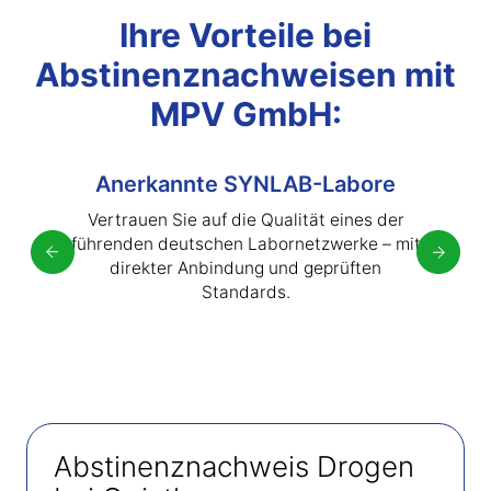
Ihre Vorteile bei
Abstinenznachweisen mit
MPV GmbH:
annte SYNLAB-Labore
Gerichtsfe
 Sie auf die Qualität eines der
Alle Analysen
deutschen Labornetzwerke – mit
– rechtsgült
ter Anbindung und geprüften
bund
Standards.
Abstinenznachweis Drogen