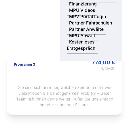
Finanzierung
258,00 €
MPU Videos
Programm 1
inkl. MwSt.
MPV Portal Login
Partner Fahrschulen
Partner Anwälte
516,00 €
MPU Anwalt
STANDARD
Programm 2
Kostenloses
inkl. MwSt.
Erstgespräch
774,00 €
Programm 3
inkl. MwSt.
Sie sind sich unsicher, welchen Zeitraum oder wie
viele Proben Sie benötigen? Kein Problem – unser
Team hilft Ihnen gerne weiter. Rufen Sie uns einfach
an oder schreiben Sie uns.