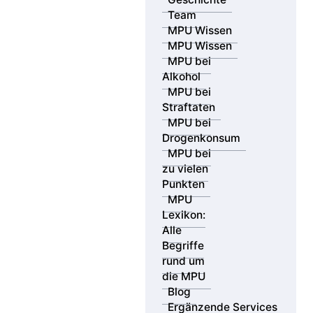
Team
MPU Wissen
Test anfordern
MPU Wissen
MPU bei
Alkohol
MPU bei
Straftaten
MPU bei
Drogenkonsum
Testvarianten nach
MPU bei
Nachweisdauer – flexibel &
zu vielen
Punkten
MPU-konform
MPU
Lexikon:
Wählen Sie Ihre Nachweisdauer – ideal für 4- bis 15-monatige
Alle
Abstinenzprogramme.
Begriffe
rund um
die MPU
VARIANTE
PREIS
Blog
Ergänzende Services