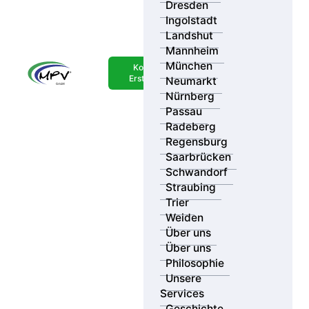
Dresden
und Informationen zur Probenabgabe und
Ingolstadt
Nachweisführung.
Landshut
Wichtige Testmerkmale im Überblick
Mannheim
München
Kostenlose
Erstberatung
Nachweiszeitraum: Bis zu 6 Monate rückwirkend
Neumarkt
Nürnberg
Häufigkeit: 2 Tests über 12 Monate empfohlen
Passau
Radeberg
Geeignet für: MPU bei allgemeinem Drogenkonsum
Regensburg
Saarbrücken
Zusätzliche Tests auf: Buprenorphin, Tramadol und
Schwandorf
Tilidin
Straubing
Trier
Besonderheit: Gerichtsfester Nachweis im Haar (DIN
Weiden
ISO 17025)
Über uns
Über uns
Philosophie
PREIS AB
Unsere
258,00 €
Services
Geschichte