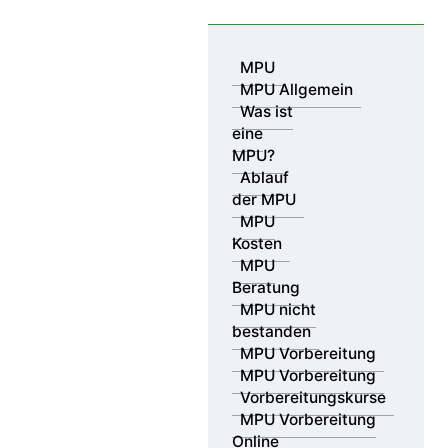
Skip to content
MPU
MPU Allgemein
Was ist
eine
/
/
MPU?
Abstinenznachweis
Abstinenznachweis Drogen bei Opiatkonsum – Haaranalyse
Ablauf
der MPU
MPU
Abstinenznachweis
Kosten
MPU
Drogen bei Opiatkonsum
Beratung
MPU nicht
– Haaranalyse
bestanden
MPU Vorbereitung
MPU Vorbereitung
Vorbereitungskurse
MPU Vorbereitung
Online