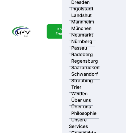
Dresden
Ingolstadt
Landshut
Mannheim
München
Kostenlose
Erstberatung
Neumarkt
Nürnberg
Passau
Radeberg
Regensburg
Saarbrücken
Schwandorf
Straubing
Trier
Weiden
Über uns
Über uns
Philosophie
Unsere
Services
Geschichte