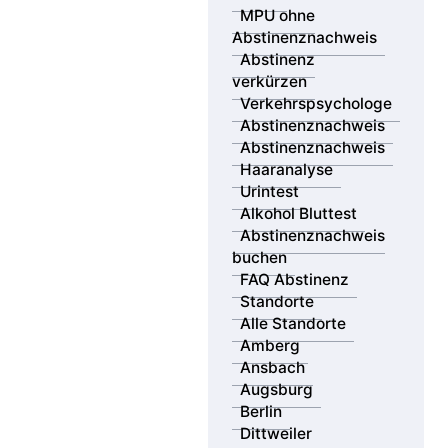
MPU ohne
Abstinenznachweis
Abstinenz
verkürzen
Verkehrspsychologe
Abstinenznachweis
Abstinenznachweis
Haaranalyse
Urintest
Alkohol Bluttest
Abstinenznachweis
buchen
FAQ Abstinenz
Standorte
Alle Standorte
Amberg
Ansbach
Augsburg
Berlin
Dittweiler