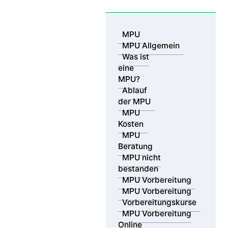
Skip to content
MPU
MPU Allgemein
Was ist
/
eine
MPU Kosten Regensburg
MPU?
Ablauf
der MPU
MPU Kosten Regensburg
MPU
Kosten
– Überblick & Spartipps
MPU
Beratung
2026
MPU nicht
bestanden
MPU Vorbereitung
Wer in Regensburg eine MPU antritt, steht meist vor
MPU Vorbereitung
folgenden Fragen: Welche Summen sind realistisch?
Vorbereitungskurse
Welche Nachweise sind wirklich nötig? Und wie
MPU Vorbereitung
plane ich den Ablauf so, dass keine Zusatzkosten
Online