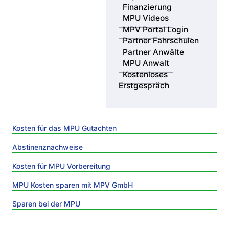
Finanzierung
Dauer möglicher Nachweise ab.
MPU Videos
MPV Portal Login
Wichtig ist die individuelle Planung: Wer frühzeitig
Partner Fahrschulen
einen Termin bei einer Regensburger
Partner Anwälte
Begutachtungsstelle
sichert, die notwendigen
MPU Anwalt
Nachweise passend zur Fragestellung wählt (6 oder 12
Kostenloses
Monate; Urin oder Haar) und eine zielgerichtete
Erstgespräch
Vorbereitung nutzt, vermeidet Verzögerungen – und
damit unnötige Mehr- und Wiederholungskosten.
Kosten für das MPU Gutachten
Abstinenznachweise
Kosten für MPU Vorbereitung
MPU Kosten sparen mit MPV GmbH
Sparen bei der MPU