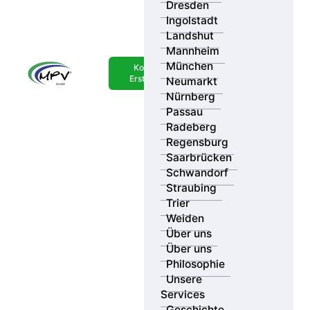
Dresden
Ingolstadt
Landshut
Mannheim
München
Kostenlose
Erstberatung
Neumarkt
Nürnberg
Passau
Radeberg
Regensburg
Saarbrücken
Schwandorf
Straubing
Trier
Die Kosten einer MPU variieren je nach
Weiden
individuellem Fall – von Beratungskosten über
Über uns
Abstinenznachweise bei Alkohol- oder
Über uns
Drogenkonsum bis hin zu den Gebühren für die
Philosophie
eigentliche MPU.
Unsere
Services
Sehen Sie sich unser Video an und erfahren Sie
Geschichte