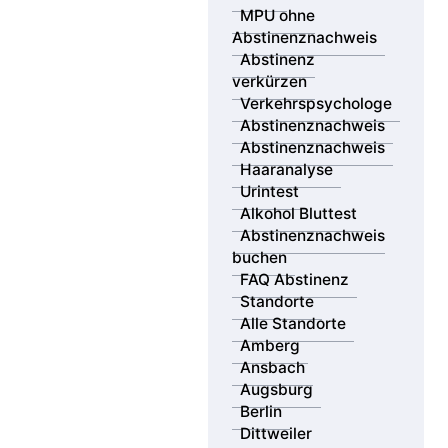
entstehen?
MPU ohne
Abstinenznachweis
Wie teuer eine MPU in Regensburg wird, hängt von
Abstinenz
mehreren Faktoren ab. Wir geben eine verständliche
verkürzen
Übersicht zu den typischen Kostenpunkten – von
Verkehrspsychologe
Gutachten über mögliche Abstinenznachweise bis zur
Abstinenznachweis
MPU Vorbereitung.
Abstinenznachweis
Haaranalyse
Das erwartet Sie:
Urintest
Alkohol Bluttest
Regionale Besonderheiten & Anlaufstellen
Abstinenznachweis
buchen
Wie sich die Preise 2026 zusammensetzen
FAQ Abstinenz
Standorte
Spartipps, um Wiederholungskosten zu vermeiden
Alle Standorte
Amberg
Ansbach
Augsburg
Jetzt Kostenplan erstellen
Berlin
Dittweiler