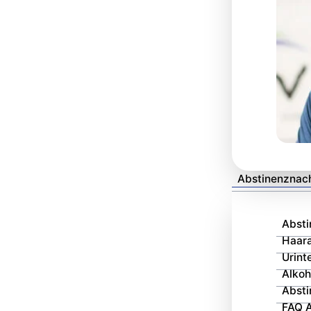
MPV GmbH
Abstinenznac
Abst
Haar
890
Bewertungen auf ProvenExpert.com
Urint
Alkoh
Abst
FAQ A