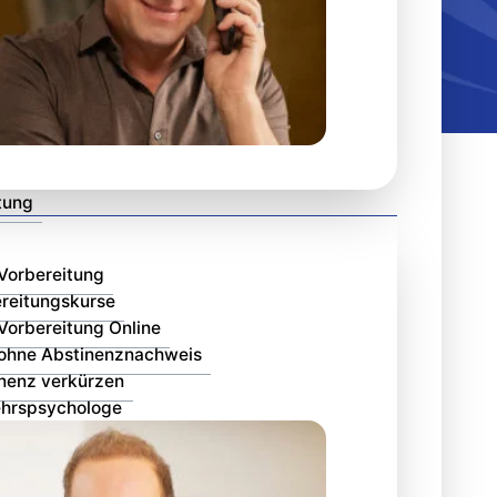
tung
Vorbereitung
reitungskurse
orbereitung Online
ohne Abstinenznachweis
nenz verkürzen
ehrspsychologe