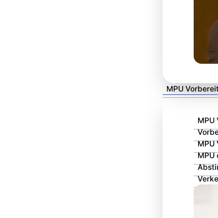
MPU Vorberei
 Ergebnisse gefunden.
MPU 
Vorbe
MPU V
MPU 
Absti
Verk