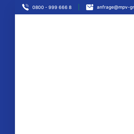
Skip to content
anfrage@mpv-g
0800 - 999 666 8
/
Unkategorisiert
Kategorie:
Unkategorisiert