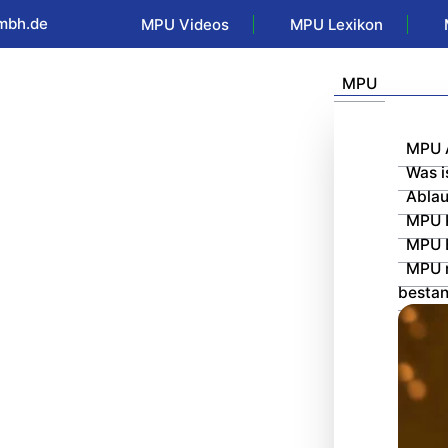
mbh.de
MPU Videos
MPU Lexikon
MPU
MPU 
Was i
Ablau
MPU 
MPU 
MPU 
besta