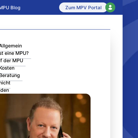
MPU Blog
Zum MPV Portal
Allgemein
st eine MPU?
f der MPU
Kosten
Beratung
nicht
nden