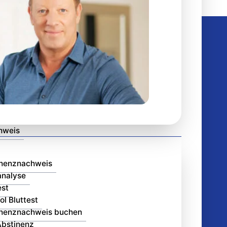
hweis
inenznachweis
analyse
est
ol Bluttest
inenznachweis buchen
bstinenz