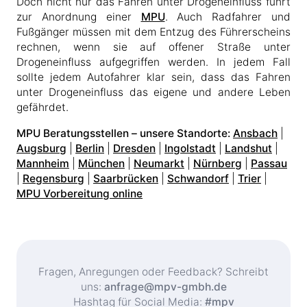
Doch nicht nur das Fahren unter Drogeneinfluss führt
zur Anordnung einer
MPU
. Auch Radfahrer und
Fußgänger müssen mit dem Entzug des Führerscheins
rechnen, wenn sie auf offener Straße unter
Drogeneinfluss aufgegriffen werden. In jedem Fall
sollte jedem Autofahrer klar sein, dass das Fahren
unter Drogeneinfluss das eigene und andere Leben
gefährdet.
MPU Beratungsstellen – unsere Standorte:
Ansbach
|
Augsburg
|
Berlin
|
Dresden
|
Ingolstadt
|
Landshut
|
Mannheim
|
München
|
Neumarkt
|
Nürnberg
|
Passau
|
Regensburg
|
Saarbrücken
|
Schwandorf
|
Trier
|
MPU Vorbereitung online
Fragen, Anregungen oder Feedback? Schreibt
uns:
anfrage@mpv-gmbh.de
Hashtag für Social Media:
#mpv