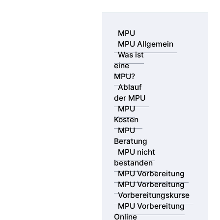
Skip to content
MPU
MPU Allgemein
Was ist
eine
MPU?
Ablauf
der MPU
MPU
Kosten
MPU
Beratung
MPU nicht
bestanden
MPV GmbH
02.07.2017
MPU Vorbereitung
MPU Vorbereitung
Fahren unter Drogeneinfluss
Vorbereitungskurse
MPU Vorbereitung
Online