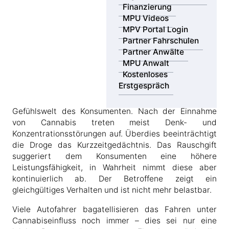
die Mischung einzelner Drogen führt zu
Finanzierung
unterschiedlichen Einschränkungen. Eine
MPU Videos
allgemeingültige Tendenz der Auswirkungen kann aber
MPV Portal Login
durchaus gegeben werden.
Partner Fahrschulen
Partner Anwälte
MPU Anwalt
Cannabis wird leider immer noch unterschätzt
Kostenloses
Erstgespräch
In Cannabis ist THC enthalten. Dieser Wirkstoff
beeinflusst die Wahrnehmung, die Motorik und die
Gefühlswelt des Konsumenten. Nach der Einnahme
von Cannabis treten meist Denk- und
Konzentrationsstörungen auf. Überdies beeinträchtigt
die Droge das Kurzzeitgedächtnis. Das Rauschgift
suggeriert dem Konsumenten eine höhere
Leistungsfähigkeit, in Wahrheit nimmt diese aber
kontinuierlich ab. Der Betroffene zeigt ein
gleichgültiges Verhalten und ist nicht mehr belastbar.
Viele Autofahrer bagatellisieren das Fahren unter
Cannabiseinfluss noch immer – dies sei nur eine