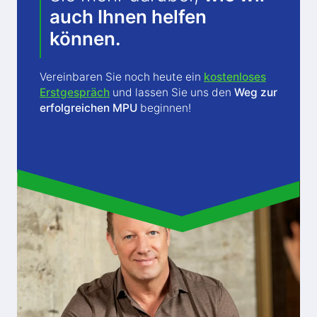
auch Ihnen helfen
können.
Vereinbaren Sie noch heute ein
kostenloses
Erstgespräch
und lassen Sie uns den
Weg zur
erfolgreichen MPU
beginnen!