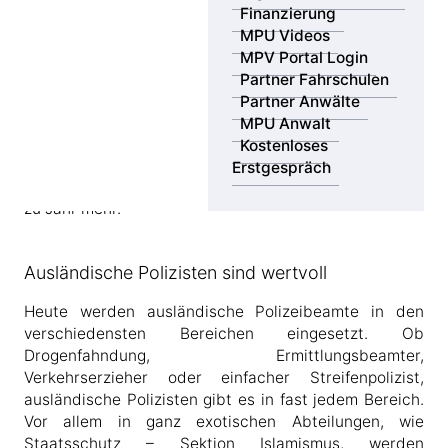
Finanzierung
meisten ausländischen Polizeibeamten sind Türken,
MPU Videos
gefolgt von Italienern.
MPV Portal Login
Für die Einstellung ist ein deutscher Pass Pflicht. Vor
Partner Fahrschulen
allem ihre Sprachkenntnisse und ihre interkulturellen
Partner Anwälte
Fähigkeiten machen sie sehr wertvoll für die
MPU Anwalt
bayerische Polizei. Zudem gibt es in Deutschland eine
Kostenloses
große Zahl von ausländischen Sicherheitskräften mit
Erstgespräch
deutscher Staatsbürgerschaft und es werden von Jahr
zu Jahr mehr.
Ausländische Polizisten sind wertvoll
Heute werden ausländische Polizeibeamte in den
verschiedensten Bereichen eingesetzt. Ob
Drogenfahndung, Ermittlungsbeamter,
Verkehrserzieher oder einfacher Streifenpolizist,
ausländische Polizisten gibt es in fast jedem Bereich.
Vor allem in ganz exotischen Abteilungen, wie
Staatsschutz – Sektion Islamismus, werden