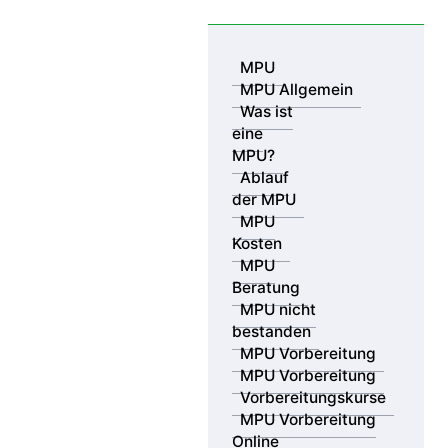
Skip to content
MPU
MPU Allgemein
Was ist
eine
MPU?
Ablauf
der MPU
MPU
Kosten
MPU
Beratung
MPU nicht
bestanden
MPV GmbH
29.05.2022
MPU Vorbereitung
MPU Vorbereitung
Polizei Personalmangel: Bayern
Vorbereitungskurse
sucht Polizisten im Ausland
MPU Vorbereitung
Online